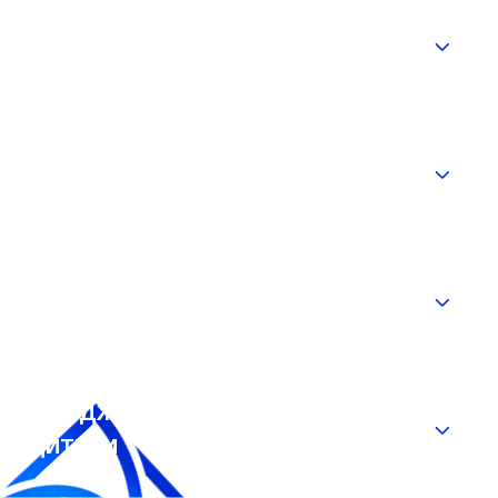
Астигматизм у дитини
Косоокість у дитини
Амбліопія у дитини
Вроджена катаракта у
дитини