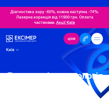
Діагностика зору -65%, кожна наступна -74%.
Лазерна корекція від 11900 грн. Оплата
частинами.
Акції Київ
ціни
Київ
Дитяча офтальмологія
Дитяча офтальмологія в клініці
Ексімер
– потужний комплекс
діагностичних, профілактичних та