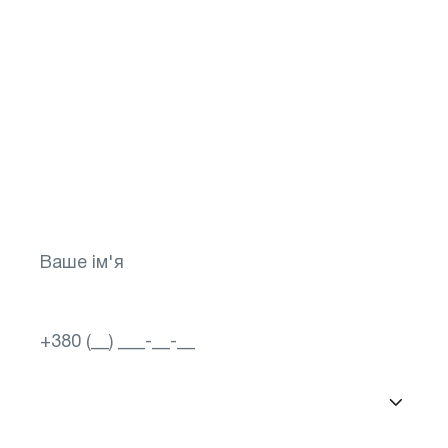
Не відкладайте своє
здоров`я на потім!
Зробіть перший крок до яскравого
майбутнього для свого зору! Запишіться
зараз
Вибір міста