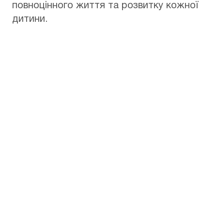
повноцінного життя та розвитку кожної
дитини.
Наши услуги
Дитяча
офтальмологічна
клініка «Ексімер KIDS»
— це: