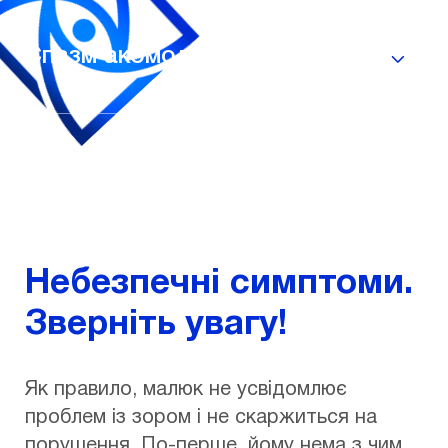
Спазм акомодації
Небезпечні симптоми.
Зверніть увагу!
Як правило, малюк не усвідомлює
проблем із зором і не скаржиться на
порушення. По-перше, йому нема з чим