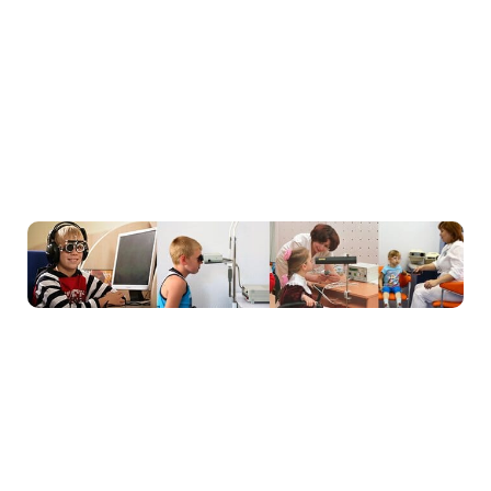
найефективніше без хірургічного
втручання за допомогою терапевтичних
методик і комплексної стимуляції зору.
Усі процедури, які застосовуються у
клініці дитячої офтальмології «Ексімер
KIDS» для лікування дітей, є безпечними
та безболісними.
Наразі наша клініка має найширші
можливості для проведення апаратного
(безопераційного) лікування
офтальмологічних захворювань у дітей
та підлітків за допомогою унікальних
приладів для лікування короткозорості,