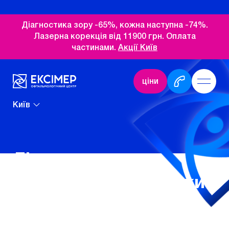
Діагностика зору -65%, кожна наступна -74%.
Лазерна корекція від 11900 грн. Оплата
частинами.
Акції Київ
ціни
Київ
Лікування
захворювань сітківки
Лікування сітківки ока
допомагає