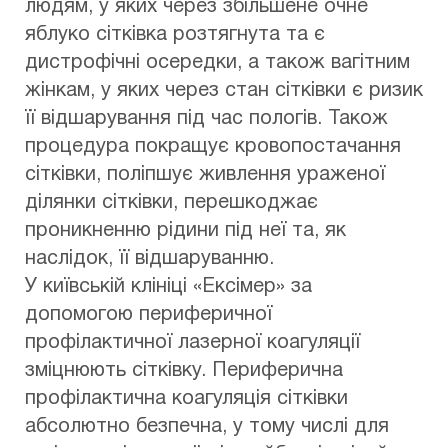
людям, у яких через збільшене очне
яблуко сітківка розтягнута та є
дистрофічні осередки, а також вагітним
жінкам, у яких через стан сітківки є ризик
її відшарування під час пологів. Також
процедура покращує кровопостачання
сітківки, поліпшує живлення ураженої
ділянки сітківки, перешкоджає
проникненню рідини під неї та, як
наслідок, її відшаруванню.
У київській клініці «Ексімер» за
допомогою периферичної
профілактичної лазерної коагуляції
зміцнюють сітківку. Периферична
профілактична коагуляція сітківки
абсолютно безпечна, у тому числі для