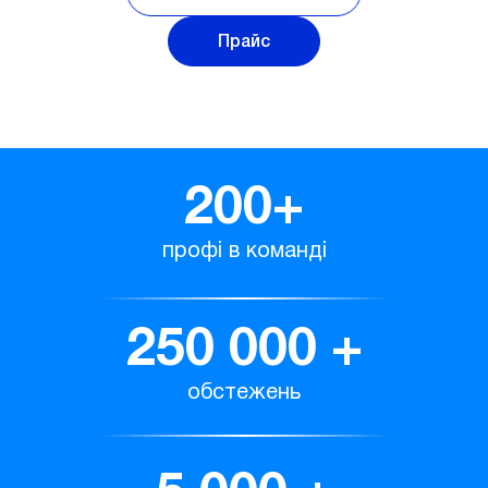
Прайс
200
+
профі в команді
250 000
+
обстежень