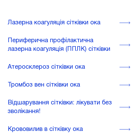
Лазерна коагуляція сітківки ока
Периферична профілактична
лазерна коагуляція (ППЛК) сітківки
Атеросклероз сітківки ока
Тромбоз вен сітківки ока
Відшарування сітківки: лікувати без
зволікання!
Крововилив в сітківку ока