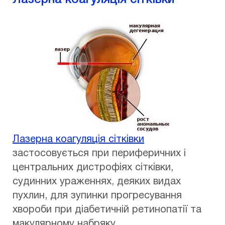
Лазерна коагуляція сітківки
застосовується при периферичних і
центральних дистрофіях сітківки,
судинних ураженнях, деяких видах
пухлин, для зупинки прогресування
хвороби при діабетичній ретинопатії та
макулярному набряку.