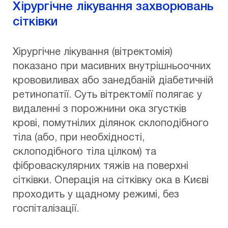
Хірургічне лікування захворювань
сітківки
Хірургічне лікування (вітректомія)
показано при масивних внутрішньоочних
крововиливах або занедбаній діабетичній
ретинопатії. Суть вітректомії полягає у
видаленні з порожнини ока згустків
крові, помутнілих ділянок склоподібного
тіла (або, при необхідності,
склоподібного тіла цілком) та
фіброваскулярних тяжів на поверхні
сітківки. Операція на сітківку ока в Києві
проходить у щадному режимі, без
госпіталізації.