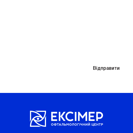
Знадобиться підбір окулярів після діагностики
Надсилаючи контактні дані, ви погоджуєтесь
Відправити
з
Політикою конфіденційності