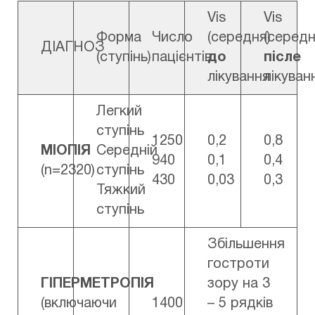
Vis
Vis
Форма
Число
(середня)
(середн
ДІАГНОЗ
(ступінь)
пацієнтів
до
післе
лікування
лікуван
Легкий
ступінь
1250
0,2
0,8
МІОПІЯ
Середній
940
0,1
0,4
(n=2320)
ступінь
430
0,03
0,3
Тяжкий
ступінь
Збільшення
гостроти
ГІПЕРМЕТРОПІЯ
зору на 3
(включаючи
1400
– 5 рядків