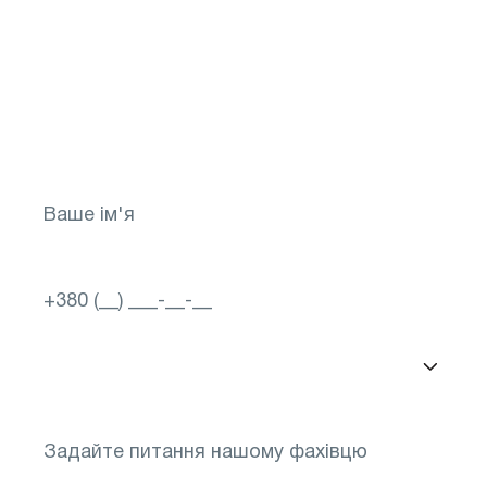
здоров`я на потім!
Зробіть перший крок до яскравого
майбутнього для свого зору! Запишіться
зараз
Вибір міста