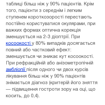
таблиці більш ніж у 90% пацієнтів. Крім
того, пацієнти з середнім і легким
ступенем короткозорості перестають
постійно користуватися окулярами, при
важких формах оптична корекція
зменшується на 2-3 діоптрії. При
косоокості
у 80% випадків досягається
повний або частковий ефект:
зменшується чи зникає кут косоокості.
При рефракційній або анізометропічній
амбліопії
після одного чи двох курсів
лікування більш ніж у 90% пацієнтів
знімається діагноз (критерій його зняття
— підвищення гостроти зору на оці, що
косить, до 0,4).