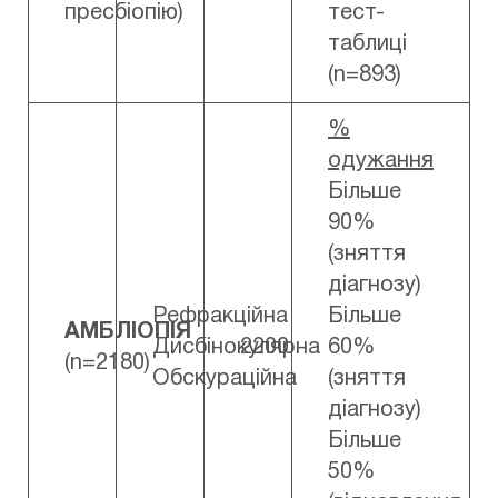
пресбіопію)
тест-
таблиці
(n=893)
%
одужання
Більше
90%
(зняття
діагнозу)
Рефракційна
Більше
АМБЛІОПІЯ
Дисбінокулярна
2200
60%
(n=2180)
Обскураційна
(зняття
діагнозу)
Більше
50%