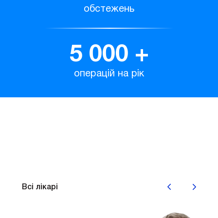
обстежень
5 000
+
операцій на рік
Наші лікарі
Всі лікарі