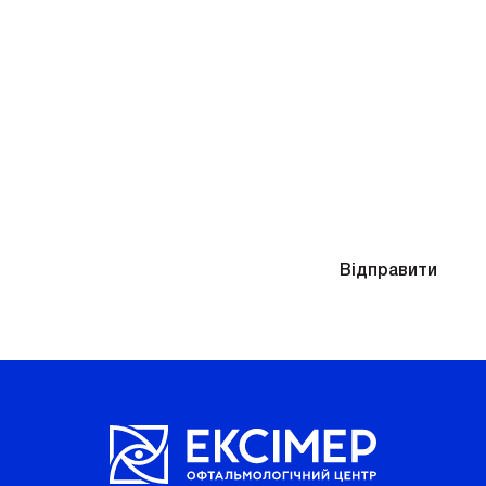
Знадобиться підбір окулярів після діагностики
Надсилаючи контактні дані, ви погоджуєтесь
Відправити
з
Політикою конфіденційності