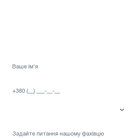
здоров`я на потім!
Зробіть перший крок до яскравого
майбутнього для свого зору! Запишіться
зараз
Вибір міста