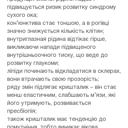
підвищується ризик розвитку синдрому
сухого ока;
кон’юнктива стає тоншою, а в рогівці
значно знижується кількість клітин;
внутриглазная рідина відтікає гірше,
викликаючи напади підвищеного
внутрішньоочного тиску, що веде до
розвитку глаукоми;
ліпіди починають відкладатися в склерах,
вони втрачають свою прозорість;
ряду змін підлягає кришталик – він стає
менш еластичним, слабшають м’язи, які
його утримують, розвивається
пресбіопія;
також кришталик має тенденцію до
помутніння, тобто виникає вікова