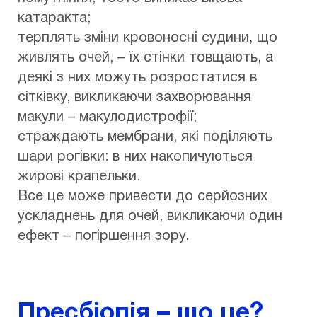
катаракта;
терплять зміни кровоносні судини, що
живлять очей, – їх стінки товщають, а
деякі з них можуть розростатися в
сітківку, викликаючи захворювання
макули – макулодистрофії;
страждають мембрани, які поділяють
шари рогівки: в них накопичуються
жирові крапельки.
Все це може привести до серйозних
ускладнень для очей, викликаючи один
ефект – погіршення зору.
Пресбіопія – що це?