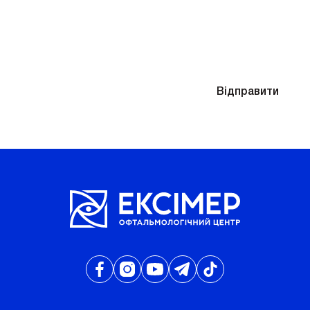
Знадобиться підбір окулярів після діагностики
Надсилаючи контактні дані, ви погоджуєтесь
Відправити
з
Політикою конфіденційності