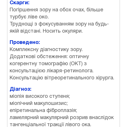
Скарги:
Погіршення зору на обох очах, більше
турбує ліве око.
Труднощі з фокусуванням зору на будь-
якій відстані. Носить окуляри.
Проведено:
Комплексну діагностику зору.
Додаткові обстеження: оптичну
когерентну томографію (ОКТ) з
консультацією лікаря-ретинолога.
Консультацію вітреоретинального хірурга.
Діагноз:
міопія високого ступеня;
міопічний макулошизис;
епіретинальна фіброплазія;
ламелярний макулярний розрив внаслідок
тангенціальної тракції лівого ока.