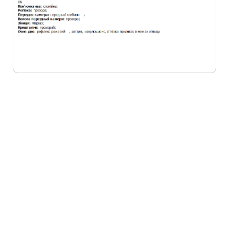
Не відкладайте своє
здоров`я на потім!
Зробіть перший крок до яскравого
майбутнього для свого зору! Запишіться