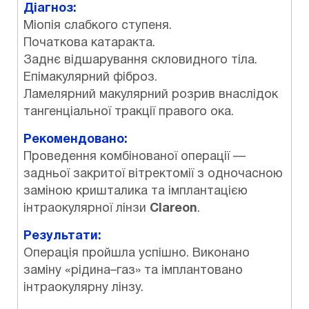
Діагноз:
Міопія слабкого ступеня.
Початкова катаракта.
Заднє відшарування скловидного тіла.
Епімакулярний фіброз.
Ламелярний макулярний розрив внаслідок
тангенціальної тракції правого ока.
Рекомендовано:
Проведення комбінованої операції —
задньої закритої вітректомії з одночасною
заміною кришталика та імплантацією
інтраокулярної лінзи
Clareon
.
Результати:
Операція пройшла успішно. Виконано
заміну «рідина–газ» та імплантовано
інтраокулярну лінзу.