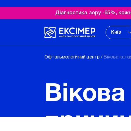
Діагностика зору -65%, кожн
Київ
Офтальмологічний центр
/
Вікова катар
Вікова
причин