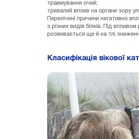
травмування очей;
тривалий вплив на органи зору у
Перелічені причини негативно вп
з різних видів білків. Під вплив
розвивається ще й на тлі зниженн
Класифікація вікової ка