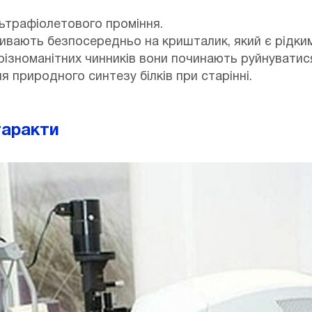
льтрафіолетового проміння.
ливають безпосередньо на кришталик, який є рідк
ом різноманітних чинників вони починають руйнуват
я природного синтезу білків при старінні.
таракти