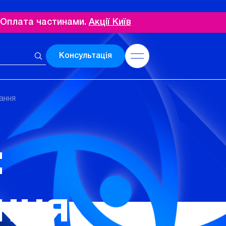
. Оплата частинами.
Акції Київ
Консультація
вання
:
ння,