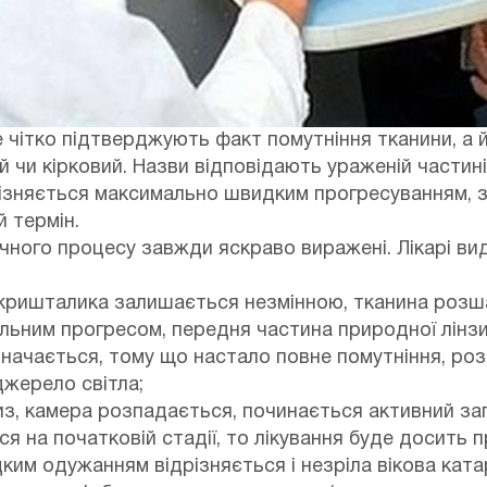
ше чітко підтверджують факт помутніння тканини, а
ий чи кірковий. Назви відповідають ураженій части
різняється максимально швидким прогресуванням, 
 термін.
ного процесу завжди яскраво виражені. Лікарі виді
кришталика залишається незмінною, тканина розша
ільним прогресом, передня частина природної лінз
значається, тому що настало повне помутніння, ро
жерело світла;
низ, камера розпадається, починається активний за
 на початковій стадії, то лікування буде досить 
им одужанням відрізняється і незріла вікова ката