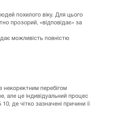
людей похилого віку. Для цього
но прозорий, «відповідає» за
я дає можливість повністю
 з некоректним перебігом
ше, але це індивідуальний процес
10, де чітко зазначені причини її