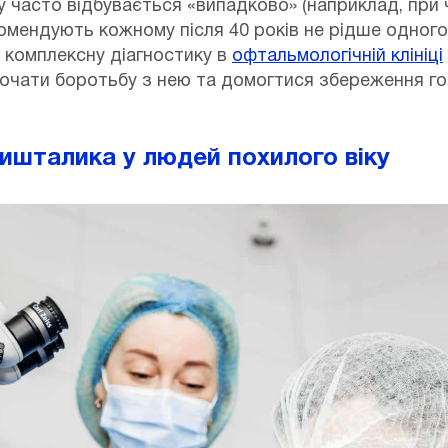
ку часто відбувається «випадково» (наприклад, при
комендують кожному після 40 років не рідше одного 
 комплексну діагностику в
офтальмологічній клініці
очати боротьбу з нею та домогтися збереження го
ришталика у людей похилого віку