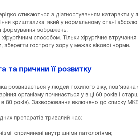
нерідко стикаються з діагностуванням катаракти у 
ння кришталика, який у нормальному стані абсолют
та формування зображень.
хірургічним способом. Тільки хірургічне втручанн
, зберегти гостроту зору у межах вікової норми.
а та причини її розвитку
ка розвивається у людей похилого віку, пов’язана
аріння організму починається у віці 60 років і стар
 і в 80 років). Захворювання включено до списку МКБ 
них препаратів тривалий час;
ізмі, спричинені внутрішніми патологіями;