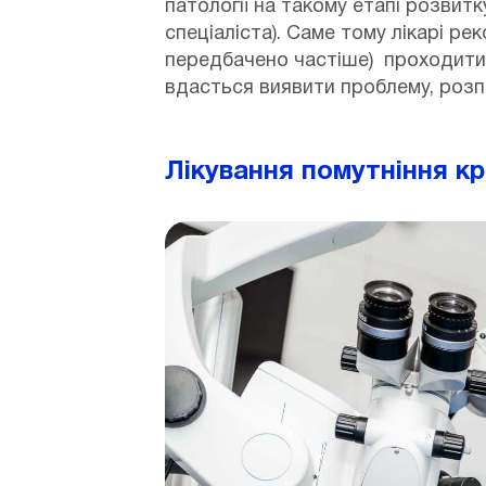
патології на такому етапі розвит
спеціаліста). Саме тому лікарі ре
передбачено частіше) проходити
вдасться виявити проблему, розп
Лікування помутніння к