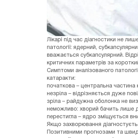
Лікарі під час діагностики не ли
патології: ядерний, субкапсулярн
вважається субкапсулярний. Від
критичних параметрів за короткий
Симптоми аналізованого патологіч
катаракти:
початкова – центральна частина 
незріла – відрізняється дуже пов
зріла – райдужна оболонка не ви
неможливо: хворий бачить лише д
перестигла – ядро ​​зміщується в
Якщо захворювання діагностується
Позитивними прогнозами та швидк