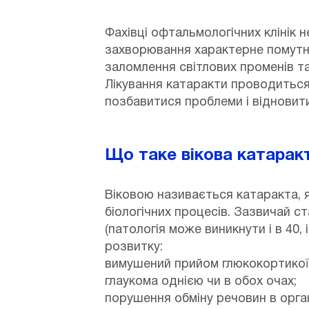
Фахівці офтальмологічних клінік 
захворювання характерне помутні
заломлення світлових променів 
Лікування катаракти проводиться 
позбавитися проблеми і відновити
Що таке вікова катаракт
Віковою називається катаракта, я
біологічних процесів. Зазвичай ст
(патологія може виникнути і в 40,
розвитку:
вимушений прийом глюкокортикоїд
глаукома однією чи в обох очах;
порушення обміну речовин в орган