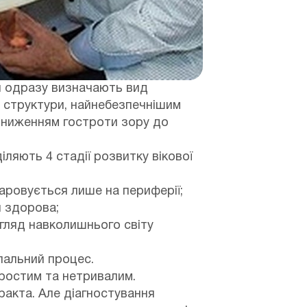
 й одразу визначають вид
ні структури, найнебезпечнішим
зниженням гостроти зору до
ляють 4 стадії розвитку вікової
ровується лише на периферії;
и здорова;
згляд навколишнього світу
пальний процес.
простим та нетривалим.
ракта. Але діагностування