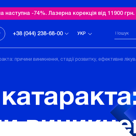
а наступна -74%. Лазерна корекція від 11900 грн
+38 (044) 238-68-00
УКР
акта: причини виникнення, стадії розвитку, ефективне ліку
 катаракта
и виникне