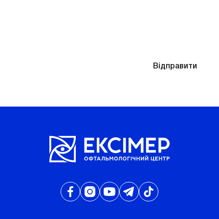
Знадобиться підбір окулярів після діагностики
Надсилаючи контактні дані, ви погоджуєтесь
Відправити
з
Політикою конфіденційності