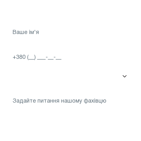
майбутнього для свого зору! Запишіться
зараз
Вибір міста