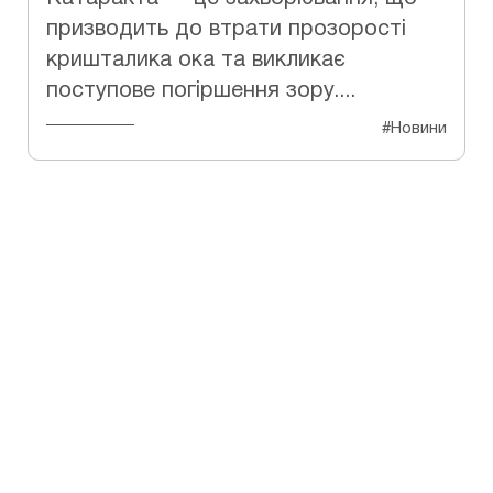
призводить до втрати прозорості
кришталика ока та викликає
поступове погіршення зору....
#Новини
Не відкладайте своє
здоров`я на потім!
Зробіть перший крок до яскравого