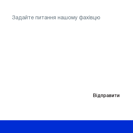
Знадобиться підбір окулярів після діагностики
Надсилаючи контактні дані, ви погоджуєтесь
Відправити
з
Політикою конфіденційності