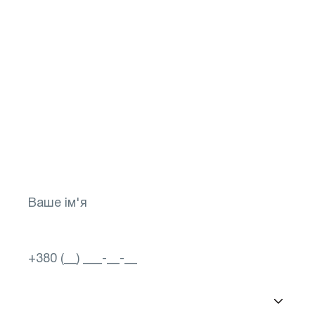
Не відкладайте своє
здоров`я на потім!
Зробіть перший крок до яскравого
майбутнього для свого зору! Запишіться
зараз
Вибір міста