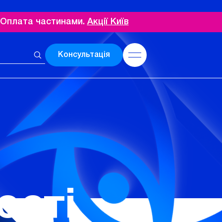
. Оплата частинами.
Акції Київ
Консультація
ості