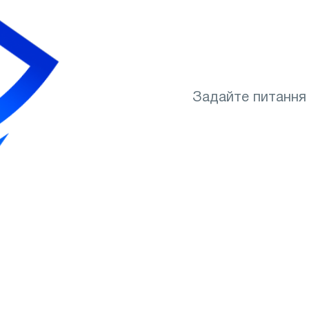
Вибір міста
Знадобиться підбір 
Надсилаючи контактні дані, в
з
Політикою конфіденційності