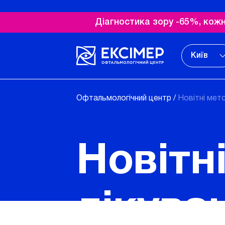
Діагностика зору -65%, кожн
Київ
Офтальмологічний центр
/
Новітні мет
Новітн
лікува