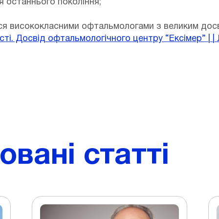
я останнього покоління;
ься висококласними офтальмологами з великим дос
і. Досвід офтальмологічного центру “Ексімер” | | ЛІГ
вані статті