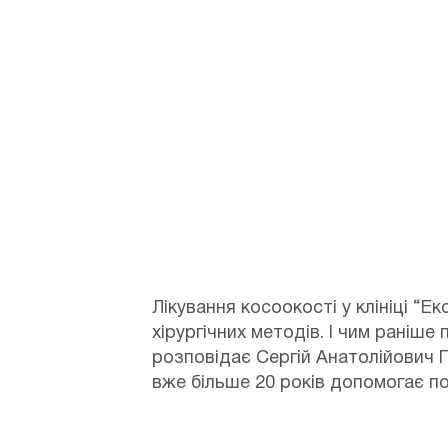
Дата: 01.02.2023
Автор:
Эксимер
Лікування косоокості у клініці “
хірургічних методів. І чим раніше
розповідає Сергій Анатолійович 
вже більше 20 років допомогає поз