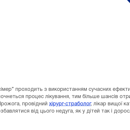
Ексімер” проходить з використанням сучасних ефект
 почнеться процес лікування, тим більше шансів отр
Прожога, провідний
хірург-страболог
, лікар вищої к
бавлятися від цього недуга, як у дітей так і дорос