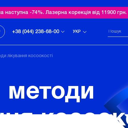
а наступна -74%. Лазерна корекція від 11900 грн
+38 (044) 238-68-00
УКР
оди лікування косоокості
і методи
ння косоок