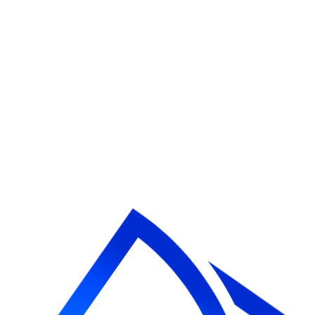
Не відклада
здоров`я на 