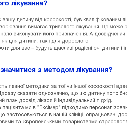
ого лікування?
 вашу дитину від косоокості, був кваліфікованим лі
ворювання вимагає тривалого лікування. Це може бут
онало виконувати його призначення. А досвідчений
к для дитини, так і для дорослого.
ти для вас – будуть щасливі радісні очі дитини і її 
изначитися з методом лікування?
ь певної методики за тої чи іншої косоокості вдає
ідразу сказати однозначно, що цю дитину потрібно 
й план досвід лікаря й індивідуальний підхід.
 пацієнта ми в “Ексімер” підходимо персоналізован
 що застосовуються в нашій клініці, опрацьовані до
вими та Європейськими товариствами страбологів 