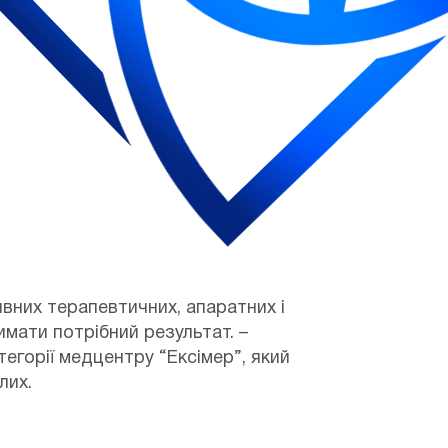
ивних терапевтичних, апаратних і
имати потрібний результат. –
атегорії медцентру “Ексімер”, який
лих.