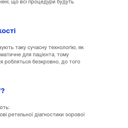
нені, що всі процедури будуть
кості
овують таку сучасну технологію, як
матичне для пацієнта, тому
я робляться безкровно, до того
”?
ють:
ові ретельної діагностики зорової