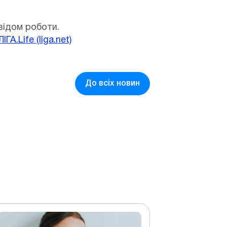
відом роботи.
А.Life (liga.net)
До всіх новин