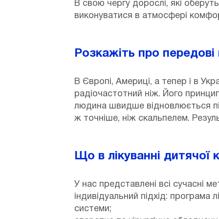
В свою чергу дорослі, які оберут
виконуватися в атмосфері комфор
Розкажіть про передові 
В Європі, Америці, а тепер і в Ук
радіочастотний ніж. Його принци
людина швидше відновлюється піс
ж точніше, ніж скальпелем. Резуль
Що в лікуванні дитячої 
У нас представлені всі сучасні м
індивідуальний підхід: програма 
системи;