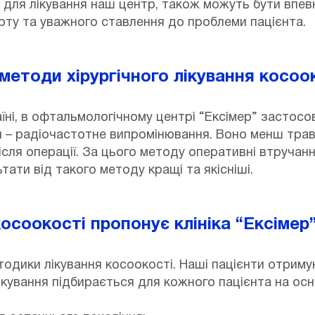
ь для лікування наш центр, також можуть бути впев
ту та уважного ставлення до проблеми пацієнта.
методи хірургічного лікування косоо
раїні, в офтальмологічному центрі “Ексімер” застос
п – радіочастотне випромінювання. Воно менш трав
ля операції. За цього методу оперативні втручанн
тати від такого методу кращі та якісніші.
косоокості пропонує клініка “Ексімер
етодики лікування косоокості. Наші пацієнти отриму
лікування підбирається для кожного пацієнта на осн