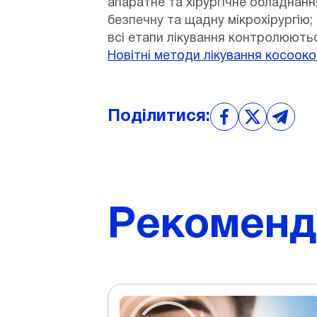
апаратне та хірургічне обладнанн
безпечну та щадну мікрохірургію;
всі етапи лікування контролюют
Новітні методи лікування косоокост
Поділитися:
Рекомендо