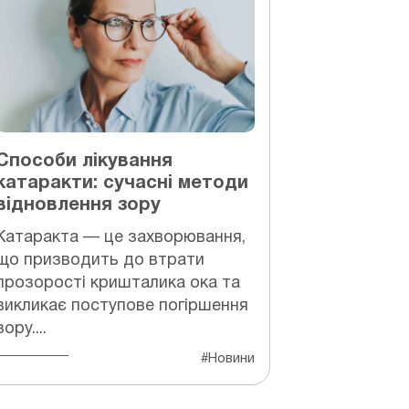
Способи лікування
катаракти: сучасні методи
відновлення зору
Катаракта — це захворювання,
що призводить до втрати
прозорості кришталика ока та
викликає поступове погіршення
зору....
#Новини