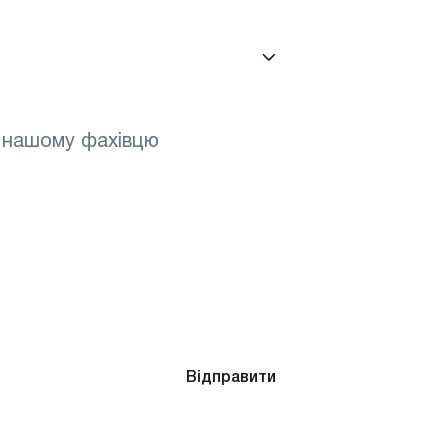
окулярів після діагностики
и погоджуєтесь
Відправити