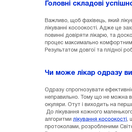
Головні складові успішн
Важливо, щоб фахівець, який лікує
лікуванні косоокості. Адже це зах
повинні довіряти лікарю, та доск
процес максимально комфортним я
Результатом довгої та плідної робо
Чи може лікар одразу в
Одразу спрогнозувати ефективніст
неправильно. Тому що не можна в
окуляри. Отут і виходить на перши
До лікування кожного маленького
алгоритми
лікування косоокості
,
протоколами, розробленими Світо