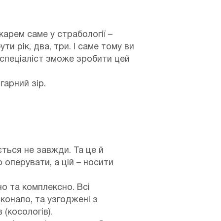
карем саме у страбології –
и рік, два, три. І саме тому ви
 спеціаліст зможе зробити цей
гарний зір.
ться не завжди. Та це й
оперувати, а цій – носити
о та комплексно. Всі
сконало, та узгоджені з
(косологів).