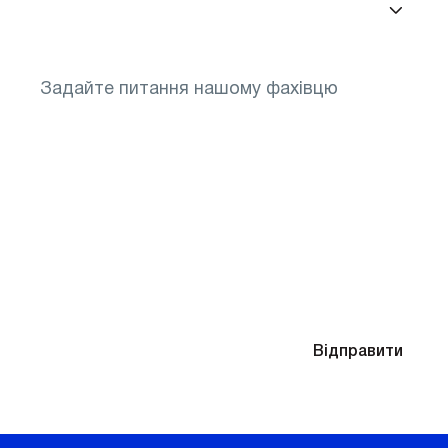
Знадобиться підбір окулярів після діагностики
Надсилаючи контактні дані, ви погоджуєтесь
Відправити
з
Політикою конфіденційності