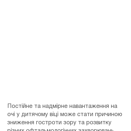
елементів, показання
до прийому, кращі
препарати
Дата: 13.03.2022
Автор:
Эксимер
Постійне та надмірне навантаження на
очі у дитячому віці може стати причиною
зниження гостроти зору та розвитку