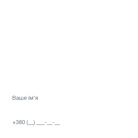
Не відкладайте своє
здоров`я на потім!
Зробіть перший крок до яскравого
майбутнього для свого зору! Запишіться
зараз
Вибір міста