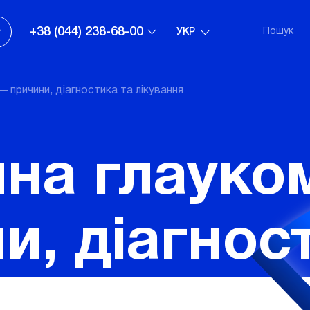
+38 (044) 238-68-00
УКР
 причини, діагностика та лікування
на глауко
и, діагнос
ння