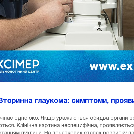
Вторинна глаукома: симптоми, прояв
чіпає одне око. Якщо уражаються обидва органи зо
ться. Клінічна картина неспецифічна, проявляєтьс
анням пухлини. На початкових етапах розвитку пато