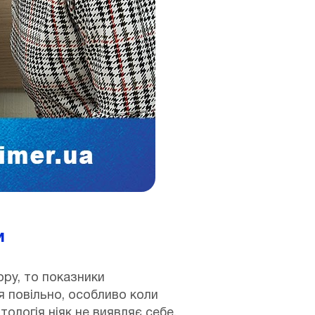
и
ру, то показники
я повільно, особливо коли
логія ніяк не виявляє себе,