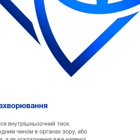
захворювання
ся внутрішньоочний тиск.
одним чином в органах зору, або
я, а як ускладнення вже наявної