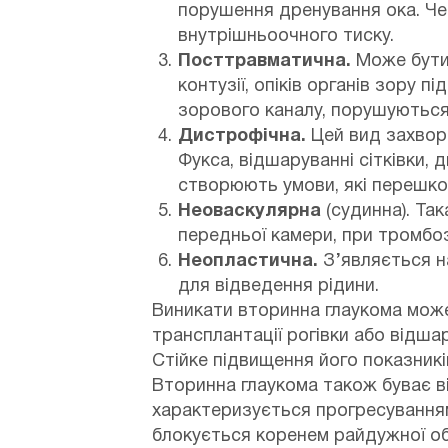
порушення дренування ока. Че
внутрішньоочного тиску.
Посттравматична.
Може бути 
контузії, опіків органів зору 
зорового каналу, порушуються 
Дистрофічна.
Цей вид захвор
Фукса, відшаруванні сітківки,
створюють умови, які перешко
Неоваскулярна
(судинна). Та
передньої камери, при тромбозі
Неопластична.
З’являється н
для відведення рідини.
Виникати вторинна глаукома може 
трансплантації рогівки або відша
Стійке підвищення його показникі
Вторинна глаукома також буває 
характеризується прогресуванням 
блокується коренем райдужної о