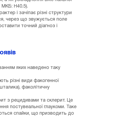
МКБ: H40.5).
актер і зачіпає різні структури
ся, через що звужується поле
ставити точний діагноз і
оявів
ванням яких наведено таку
ють різні види факогенної
шталика), факолітичну
рит з рецидивами та склерит. Це
ння постувеальної глаукоми. Таке
ються спайки, що призводить до