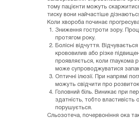
тому пацієнти можуть скаржитис
тиску вони найчастіше дізнаютьс
Коли хвороба починає прогресува
Зниження гостроти зору. Проц
протягом року.
Болісні відчуття. Відчуваєтьс
крововилив або різке підвище
проявляється, коли глаукома 
може супроводжуватися запам
Оптичні ілюзії. При напрямі п
можуть свідчити про розвиток
Головний біль. Виникає при пе
здатність, тобто властивість 
порушується.
Сльозотеча, почервоніння ока та