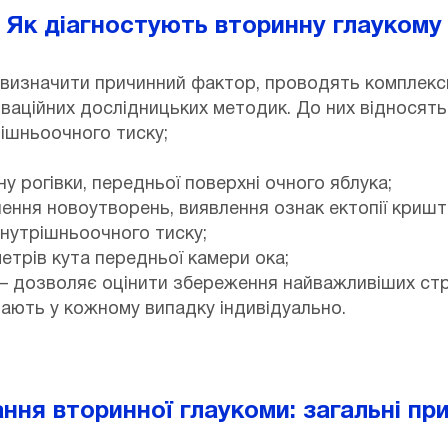
Як діагностують вторинну глаукому
 визначити причинний фактор, проводять комплексн
ваційних дослідницьких методик. До них відносять
ішньоочного тиску;
у рогівки, передньої поверхні очного яблука;
ння новоутворень, виявлення ознак ектопії кришт
внутрішньоочного тиску;
етрів кута передньої камери ока;
— дозволяє оцінити збереження найважливіших стр
чають у кожному випадку індивідуально.
ання вторинної глаукоми: загальні пр