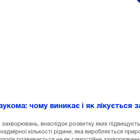
ович
аукома: чому виникає і як лікується 
 захворювань, внаслідок розвитку яких підвищуєть
надмірної кількості рідини, яка виробляється прир
тологія розвивається не як самостійне захворюванн