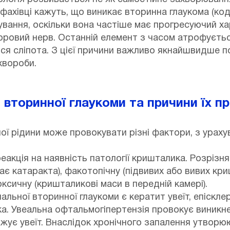
фахівці кажуть, що виникає вторинна глаукома (код 
вання, оскільки вона частіше має прогресуючий хар
 зоровий нерв. Останній елемент з часом атрофуєть
ся сліпота. З цієї причини важливо якнайшвидше по
хвороби.
 вторинної глаукоми та причини їх пр
ої рідини може провокувати різні фактори, з ураху
акція на наявність патології кришталика. Розрізня
ає катаракта), факотопічну (підвивих або вивих кри
ксичну (кришталикові маси в передній камері).
льної вторинної глаукоми є кератит увеїт, епіскле
а. Увеальна офтальмогіпертензія провокує виникне
жує увеїт. Внаслідок хронічного запалення утворю