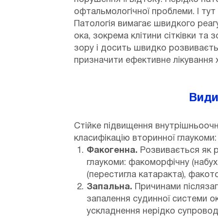
офтальмологічної проблеми. І тут 
Патологія вимагає швидкого реагу
ока, зокрема клітини сітківки та
зору і досить швидко розвиваєть
призначити ефективне лікування 
Види
Стійке підвищення внутрішньоочн
класифікацію вторинної глаукоми:
Факогенна.
Розвивається як ре
глаукоми: факоморфічну (набух
(перестигла катаракта), факото
Запальна.
Причинами післязапа
запалення судинної системи ок
ускладнення нерідко супровод