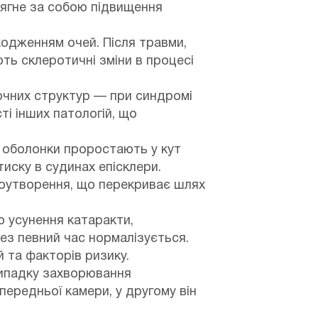
тягне за собою підвищення
кодженням очей. Після травми,
ють склеротичні зміни в процесі
чних структур — при синдромі
ті інших патологій, що
ї оболонки проростають у кут
тиску в судинах епісклери.
воутворення, що перекриває шлях
ю усунення катаракти,
рез певний час нормалізується.
й та факторів ризику.
випадку захворювання
передньої камери, у другому він