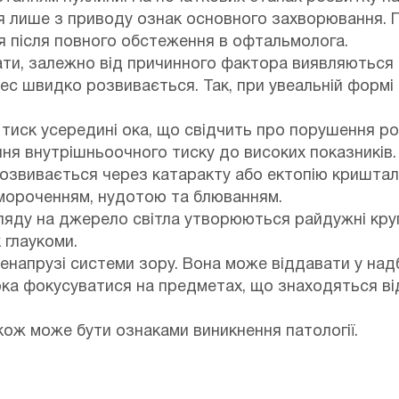
я лише з приводу ознак основного захворювання. 
я після повного обстеження в офтальмолога.
ти, залежно від причинного фактора виявляються 
ес швидко розвивається. Так, при увеальній формі 
я тиск усередині ока, що свідчить про порушення 
ння внутрішньоочного тиску до високих показників
розвивається через катаракту або ектопію криштал
ороченням, нудотою та блюванням.
огляду на джерело світла утворюються райдужні кр
 глаукоми.
ренапрузі системи зору. Вона може віддавати у над
ока фокусуватися на предметах, що знаходяться від 
кож може бути ознаками виникнення патології.