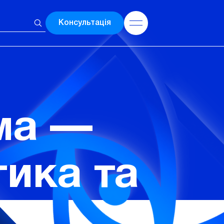
Консультація
ма —
тика та