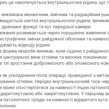
рез це накопичується внутрішньоочна рідина, що 
викликана механічним, хімічним та радіаційним уш
підвищується синтез внутрішньоочної рідини, виника
дренажні функції та кут передньої камери.
ювання розвивається через порушення живлення о
 дистрофічних змінах райдужної оболонки та наявнос
джають відводу рідини.
ка форма хвороби виникає, коли судини з райдужно
 центральної вени сітківки та високих показниках 
а тлі зростання доброякісного або злоякісного но
як ускладнення після операції, проведеної з мето
рування сітківки. Нерідко внутрішньоочний тиск че
в може спостерігатися за наявності інших патологі
відкритокутовою або закритокутовою. У першому 
патологічної тріади за наявності відкритого кута 
болонки.