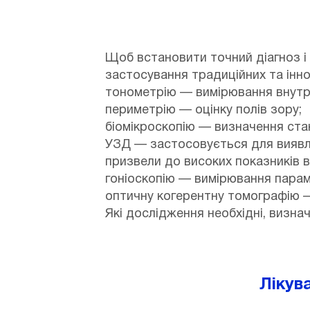
Щоб встановити точний діагноз і
застосування традиційних та інно
тонометрію — вимірювання внутр
периметрію — оцінку полів зору;
біомікроскопію — визначення стан
УЗД — застосовується для виявле
призвели до високих показників 
гоніоскопію — вимірювання парам
оптичну когерентну томографію 
Які дослідження необхідні, визна
Лікув