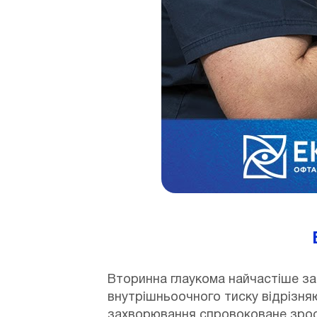
Вторинна глаукома найчастіше за
внутрішньоочного тиску відрізняю
захворювання спровоковане зрост