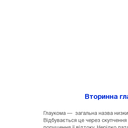
Дата: 27.06.2025
Автор:
Коломієць Олександр Іван
Вторинна гл
Глаукома — загальна назва низки
Відбувається це через скупчення 
порушення її відтоку. Нерідко па