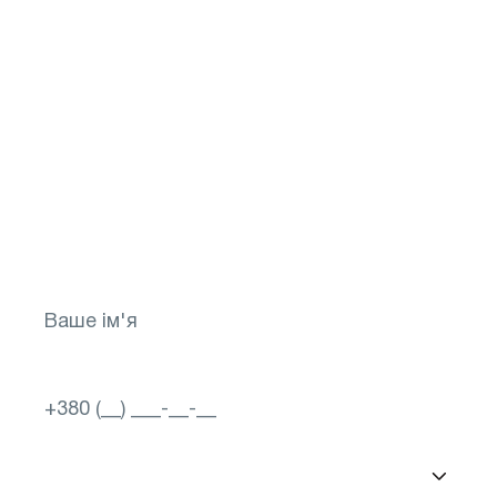
Не відкладайте своє
здоров`я на потім!
Зробіть перший крок до яскравого
майбутнього для свого зору! Запишіться
зараз
Вибір міста