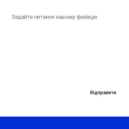
Знадобиться підбір окулярів після діагностики
Надсилаючи контактні дані, ви погоджуєтесь
Відправити
з
Політикою конфіденційності