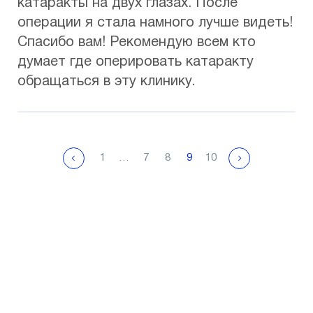
катаракты на двух глазах. После
операции я стала намного лучше видеть!
Спасибо вам! Рекомендую всем кто
думает где оперировать катаракту
обращаться в эту клинику.
1
…
7
8
9
10
Don't put off your