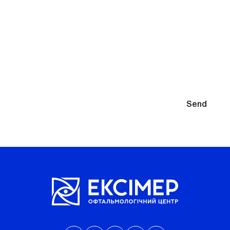
You will need to select glasses after diagnosis
By submitting your contact information, you agree to the
Send
Privacy Policy