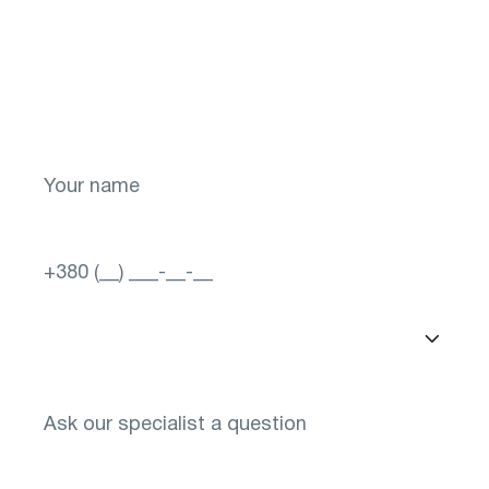
health for later!
Take the first step toward a brighter future
for your vision! Sign up now.
Select a city