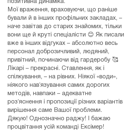
позитивна динаміка.
Мої враження, враховуючи, що раніше
бували й в інших профільних закладах, –
наче завітав до старих знайомих, тільки
вони ще й круті спеціалісти 😊 Як писали
вже в інших відгуках – абсолютно весь
персонал доброзичливий, людяний,
привітний, починаючи від гардеробу 🥰
Лікарі – прекрасні. Ставлення, як і
спілкування, – на рівних. Ніякої «води»,
ніякого навʼязування самих дорогих
методів, навпаки – адекватне
розʼяснення і пропозиції різних варіантів
вирішення саме Вашої проблеми.
Дякую! Однозначно раджу! І бажаю
процвітання усій команді Ексімер!