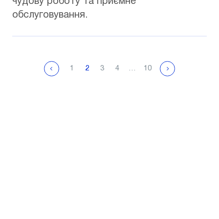
чудову роботу та приємне
обслуговування.
1
2
3
4
…
10
Don't put off your
health for later!
Take the first step toward a brighter future