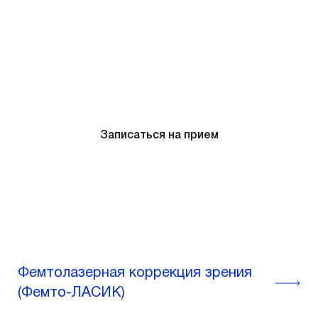
эксимер-лазерную коррекцию зрению.
Длительность: 10-25 минут
Цена лазерной коррекции зрения в
Киеве: от 11900 грн
Записаться на прием
Фемтолазерная коррекция зрения
(Фемто-ЛАСИК)