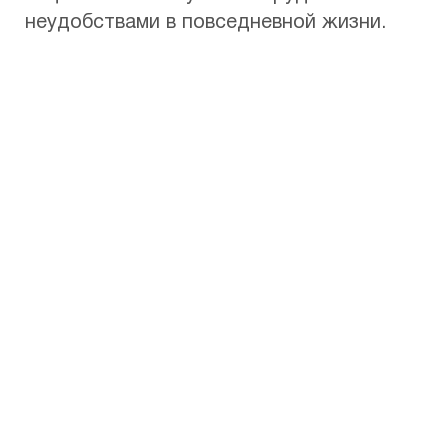
неудобствами в повседневной жизни.
Что дает лазерная
коррекция зрения?
Лазерная коррекция
близорукости
,
дальнозоркости
и
астигматизма
– это
возможность смотреть на мир своими
глазами.
Очки и контактные линзы
решают проблему плохого зрения лишь