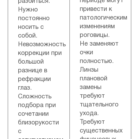
периоде могут
разбиться.
привести к
Нужно
патологическим
постоянно
изменениям
носить с
роговицы.
собой.
Не заменяют
Невозможность
очки
коррекции при
полностью.
большой
Линзы
разнице в
плановой
рефракции
замены
глаз.
требуют
Сложность
тщательного
подбора при
ухода.
сочетании
Требуют
близорукости
существенных
с