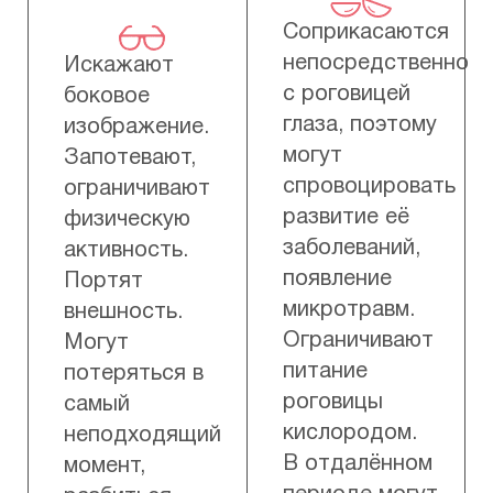
Соприкасаются
непосредственно
Искажают
с роговицей
боковое
глаза, поэтому
изображение.
могут
Запотевают,
спровоцировать
ограничивают
развитие её
физическую
заболеваний,
активность.
появление
Портят
микротравм.
внешность.
Ограничивают
Могут
питание
потеряться в
роговицы
самый
кислородом.
неподходящий
В отдалённом
момент,