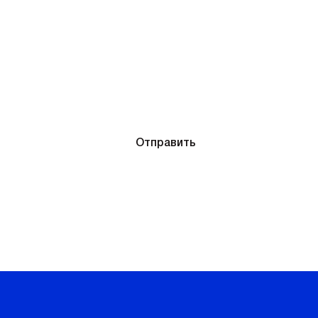
р очков после диагностики
, вы соглашаетесь
Отправить
ости