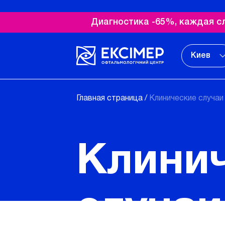
Диагностика -65%, каждая с
Киев
Главная страница
/
Клинические случаи
Клини
случаи