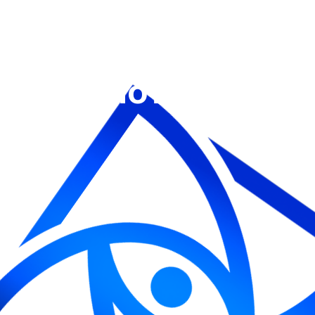
Не отклады
свое здоров
потом!