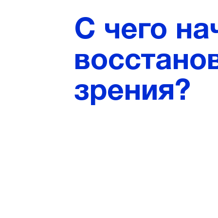
С чего на
восстано
зрения?