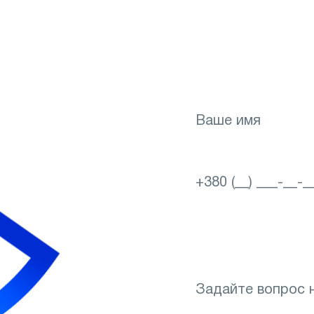
вайте
ье на
Сделайте первый шаг
зрения! Запишитесь 
Выбор города