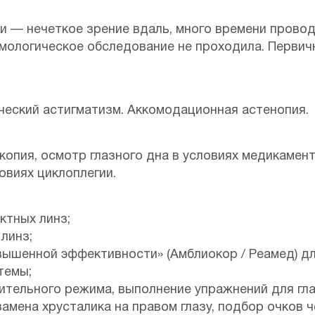
и — нечеткое зрение вдаль, много времени провод
мологическое обследование не проходила. Первич
ческий астигматизм. Аккомодационная астенопия.
копия, осмотр глазного дна в условиях медикамен
овиях циклоплегии.
ктных линз;
линз;
вышенной эффективности» (Амблиокор / Реамед) 
темы;
тельного режима, выполнение упражнений для гла
амена хрусталика на правом глазу, подбор очков ч