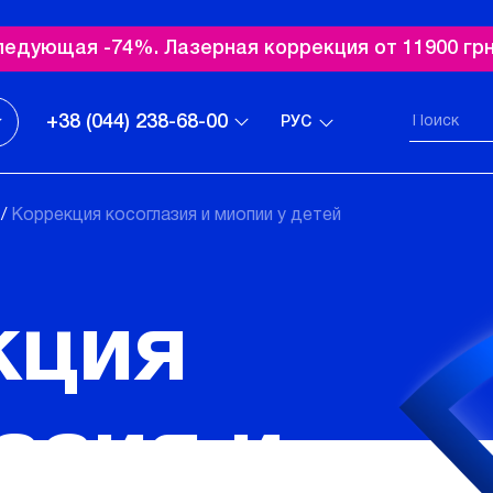
ледующая -74%. Лазерная коррекция от 11900 грн
+38 (044) 238-68-00
РУС
и
/
Коррекция косоглазия и миопии у детей
кция
азия и