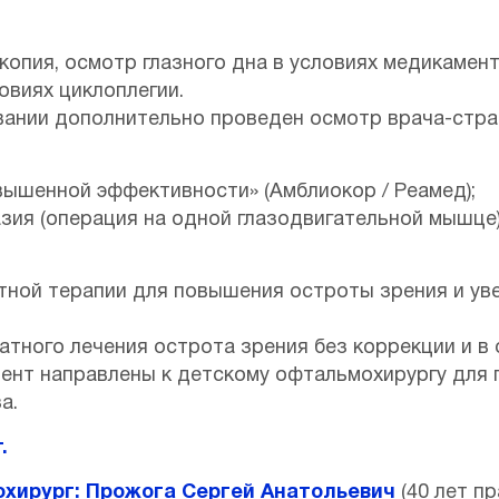
копия, осмотр глазного дна в условиях медикамен
овиях циклоплегии.
вании дополнительно проведен осмотр врача-стра
вышенной эффективности» (Амблиокор / Реамед);
зия (операция на одной глазодвигательной мышце) 
атной терапии для повышения остроты зрения и ув
атного лечения острота зрения без коррекции и в
ент направлены к детскому офтальмохирургу для
а.
.
охирург:
Прожога Сергей Анатольевич
(40 лет пр