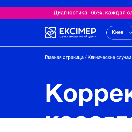
Диагностика -65%, каждая с
Киев
Главная страница
/
Клинические случа
Корре
косогл