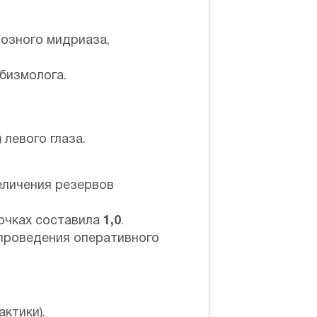
тозного мидриаза,
бизмолога.
левого глаза.
еличения резервов
 очках составила
1,0
.
 проведения оперативного
актики).