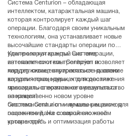
Система Centurion – обладающая
интеллектом, катарактальная машина,
которая контролирует каждый шаг
операции. Благодаря своим уникальным
технологиям, она устанавливает новые
высочайшие стандарты операции по
удалению катаракты. Система
Контролируя каждый шаг операции,
автоматически контролирует и
интеллект системы Centurion позволяет
поддерживает внутриглазное давление
хирургу сконцентрироваться на своих
во время процедуры, что позволяет
хирургических навыках для достижения
проводить оперативное вмешательство
максимально возможного результата
на качественно новом уровне
операции!
безопасности и с минимальным риском
Система Centurion – лучшее решение для
осложнений. На совершенно новом
пациентов даже с самой сложной
уровне здесь и оптимизация работы
катарактой!
торсионного ультразвука.