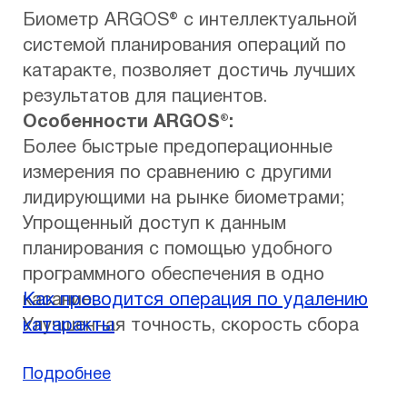
Биометр ARGOS® с интеллектуальной
системой планирования операций по
катаракте, позволяет достичь лучших
результатов для пациентов.
Особенности ARGOS®:
Более быстрые предоперационные
измерения по сравнению с другими
лидирующими на рынке биометрами;
Упрощенный доступ к данным
планирования с помощью удобного
программного обеспечения в одно
касание;
Как проводится операция по удалению
Улучшенная точность, скорость сбора
катаракты
данных для плотной катаракты и
Подробнее
высокая повторяемость для точных
измерений;