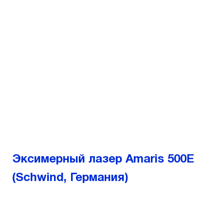
коррекции зрения
Микрохирургическое
оборудование
Диагностическое
оборудование
Эксимерный лазер Amaris 500E
(Sсhwind, Германия)