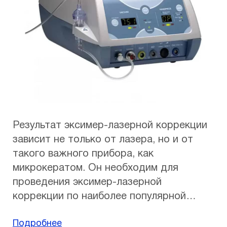
разработать индивидуальную программу
коррекции таким образом, чтобы
максимально компенсировать их в ходе
эксимер-лазерной коррекции зрения для
получения наилучшего результата.
Результат эксимер-лазерной коррекции
зависит не только от лазера, но и от
такого важного прибора, как
микрокератом. Он необходим для
проведения эксимер-лазерной
коррекции по наиболее популярной
методике ЛАСИК, при которой
Подробнее
воздействию подвергаются не внешние