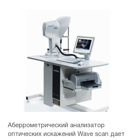
управляемой компьютерной программы
множество микропузырьков по
соседству, офтальмохирург имеет
возможность получить плоскость
разделения абсолютно любой формы с
высочайшей точностью.
Аберрометрический анализатор
оптических искажений Wave scan дает