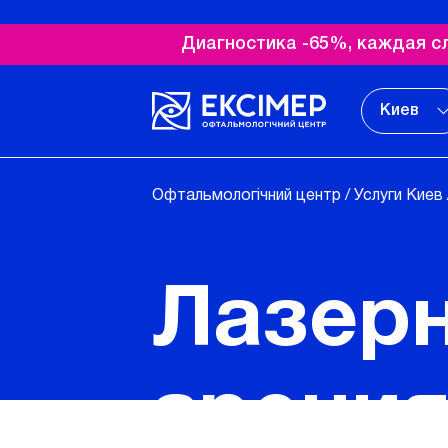
Диагностика -65%, каждая с
Киев
Офтальмологічний центр
/
Услуги Киев
Лазерн
зрения