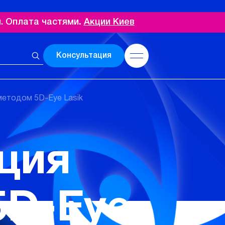
. Оплата частями
.
Акции Киев
Консультация
методом 5D-Eye Lasik
ция
5D-Eye