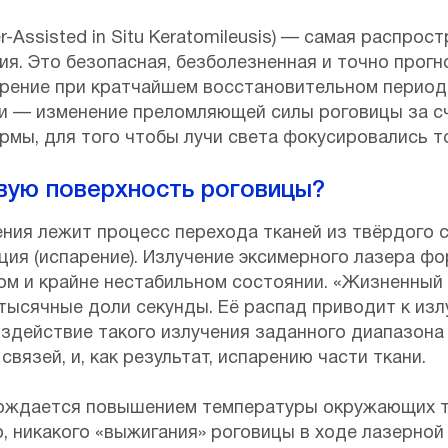
r-Assisted in Situ Keratomileusis) — самая распро
ия. Это безопасная, безболезненная и точно прог
рение при кратчайшем восстановительном период
и — изменение преломляющей силы роговицы за с
мы, для того чтобы лучи света фокусировались то
вую поверхность роговицы?
ения лежит процесс перехода тканей из твёрдого 
ия (испарение). Излучение эксимерного лазера ф
м и крайне нестабильном состоянии. «Жизненный ц
тысячные доли секунды. Её распад приводит к изл
здействие такого излучения заданного диапазона 
язей, и, как результат, испарению части ткани.
ождается повышением температуры окружающих тк
 никакого «выжигания» роговицы в ходе лазерной 