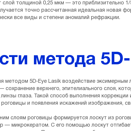
 слой толщиной 0,25 мкм — это приблизительно 1
олучается точно рассчитанная идеальная новая фо
ески все виды и степени аномалий рефракции.
ти метода 5D-
ия методом 5D-Eye Lasik воздействие эксимерным 
— сохранение верхнего, эпителиального слоя, кот
линзы глаза. Такой способ выполнения коррекции
я роговицы и появления искажений изображения, с
ним слоям роговицы формируется лоскут из рогови
р — микрокератом. С его помощью лоскут отгибает