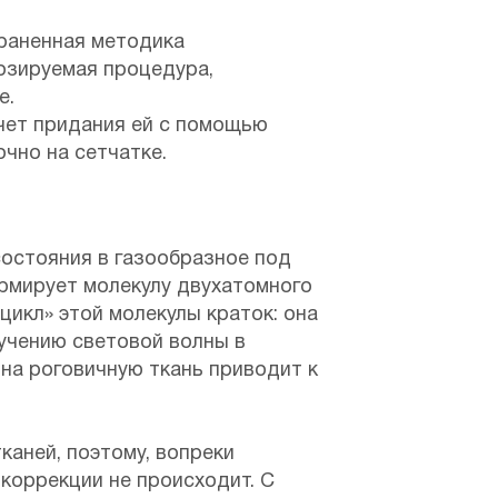
страненная методика
нозируемая процедура,
е.
чет придания ей с помощью
чно на сетчатке.
состояния в газообразное под
ормирует молекулу двухатомного
икл» этой молекулы краток: она
учению световой волны в
на роговичную ткань приводит к
аней, поэтому, вопреки
коррекции не происходит. С