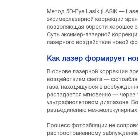
Метод 5D-Eye Lasik (LASIK — Lase
эксимерлазерной коррекции зрен
позволяющая обрести хорошее з
Суть эксимер-лазерной коррекци
лазерного воздействия новой фор
Как лазер формирует но
В основе лазерной коррекции зр
воздействием света — фотоабляц
газа, находящуюся в возбужденно
распадается мгновенно — через 
ультрафиолетовом диапазоне. Во
разъединению межмолекулярных св
Процесс фотоабляции не сопров
распространенному заблуждению,