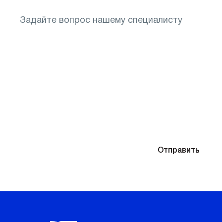
Понадобится подбор очков после диагностики
Отправляя контактные данные, вы соглашаетесь
Отправить
с
Политикой конфиденциальности