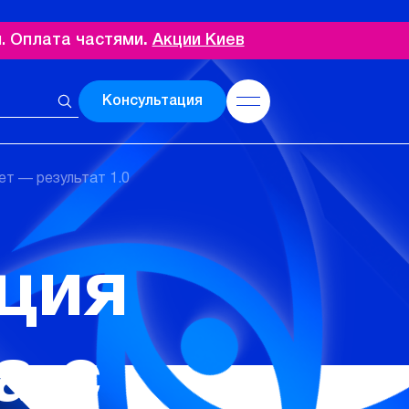
. Оплата частями
.
Акции Киев
Консультация
ет — результат 1.0
ция
а с