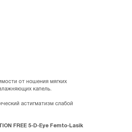
имости от ношения мягких
увлажняющих капель.
пический астигматизм слабой
ION FREE 5-D-Eye Femto-Lasik