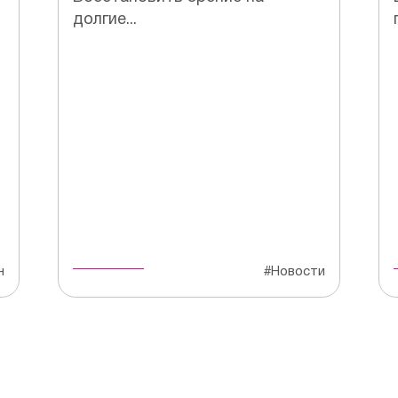
долгие...
,
н
#Новости