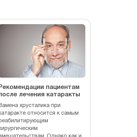
Рекомендации пациентам
после лечения катаракты
Замена хрусталика при
катаракте относится к самым
реабилитирующим
хирургическим
вмешательствам. Однако как и