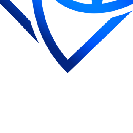
й
т 1.0