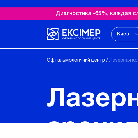
Диагностика -65%, каждая с
Киев
Офтальмологічний центр
/
Лазерная ко
Лазерн
зрения