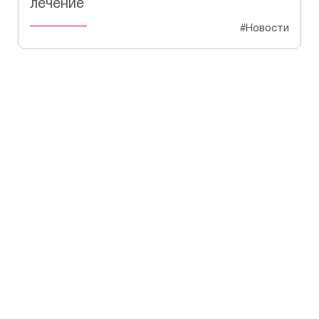
лечение
#Новости
Не откладывайте свое
здоровье на потом!
Сделайте первый шаг к яркому
будущему для своего зрения!
Запишитесь сейчас