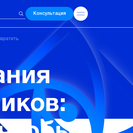
Консультация
твратить
ания
иков:
 чтобы