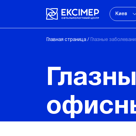
Киев
Главная страница
/
Глазные заболевани
Глазны
офисны
что ну