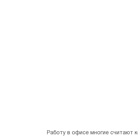
их пре
Дата: 24.06.2025
Автор:
Коломиец Александр Иван
Работу в офисе многие считают к