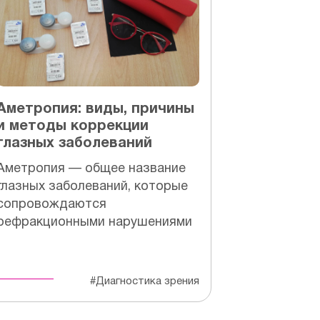
Аметропия: виды, причины
и методы коррекции
глазных заболеваний
Аметропия — общее название
глазных заболеваний, которые
сопровождаются
рефракционными нарушениями
#Диагностика зрения