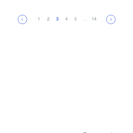
1
2
3
4
5
…
14
вайте
ье на
Сделайте первый шаг
зрения! Запишитесь 