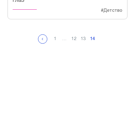
глаз
#Детство
1
…
12
13
14
Не откладывайте свое
здоровье на потом!
Сделайте первый шаг к яркому